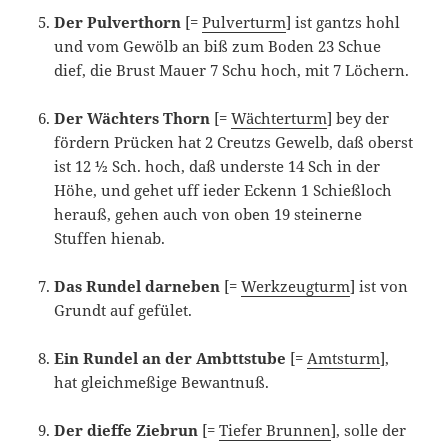
Der Pulverthorn
[=
Pulverturm
] ist gantzs hohl
und vom Gewölb an biß zum Boden 23 Schue
dief, die Brust Mauer 7 Schu hoch, mit 7 Löchern.
Der Wächters Thorn
[=
Wächterturm
] bey der
fördern Prücken hat 2 Creutzs Gewelb, daß oberst
ist 12 ½ Sch. hoch, daß underste 14 Sch in der
Höhe, und gehet uff ieder Eckenn 1 Schießloch
herauß, gehen auch von oben 19 steinerne
Stuffen hienab.
Das Rundel darneben
[=
Werkzeugturm
] ist von
Grundt auf gefület.
Ein Rundel an der Ambttstube
[=
Amtsturm
],
hat gleichmeßige Bewantnuß.
Der dieffe Ziebrun
[=
Tiefer Brunnen
], solle der