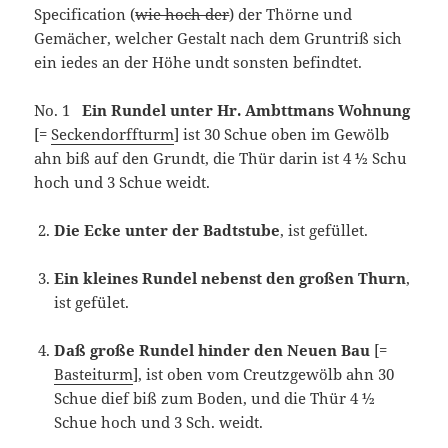
Specification (
wie hoch der
) der Thörne und
Gemächer, welcher Gestalt nach dem Gruntriß sich
ein iedes an der Höhe undt sonsten befindtet.
No. 1
Ein Rundel unter Hr. Ambttmans Wohnung
[=
Seckendorffturm
] ist 30 Schue oben im Gewölb
ahn biß auf den Grundt, die Thür darin ist 4 ½ Schu
hoch und 3 Schue weidt.
Die Ecke unter der Badtstube
, ist gefüllet.
Ein kleines Rundel nebenst den großen Thurn
,
ist gefület.
Daß große Rundel hinder den Neuen Bau
[=
Basteiturm
], ist oben vom Creutzgewölb ahn 30
Schue dief biß zum Boden, und die Thür 4 ½
Schue hoch und 3 Sch. weidt.