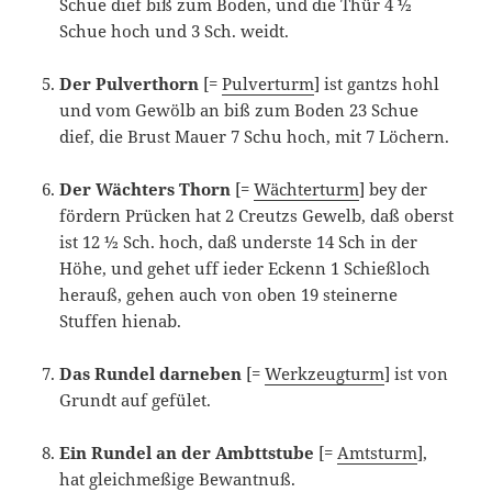
Schue dief biß zum Boden, und die Thür 4 ½
Schue hoch und 3 Sch. weidt.
Der Pulverthorn
[=
Pulverturm
] ist gantzs hohl
und vom Gewölb an biß zum Boden 23 Schue
dief, die Brust Mauer 7 Schu hoch, mit 7 Löchern.
Der Wächters Thorn
[=
Wächterturm
] bey der
fördern Prücken hat 2 Creutzs Gewelb, daß oberst
ist 12 ½ Sch. hoch, daß underste 14 Sch in der
Höhe, und gehet uff ieder Eckenn 1 Schießloch
herauß, gehen auch von oben 19 steinerne
Stuffen hienab.
Das Rundel darneben
[=
Werkzeugturm
] ist von
Grundt auf gefület.
Ein Rundel an der Ambttstube
[=
Amtsturm
],
hat gleichmeßige Bewantnuß.