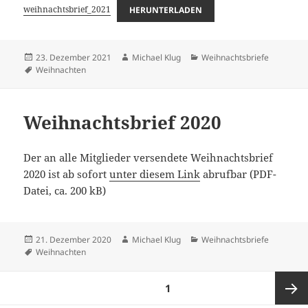
weihnachtsbrief_2021
HERUNTERLADEN
Veröffentlicht
Autor
Kategorien
23. Dezember 2021
Michael Klug
Weihnachtsbriefe
am
Schlagwörter
Weihnachten
Weihnachtsbrief 2020
Der an alle Mitglieder versendete Weihnachtsbrief
2020 ist ab sofort
unter diesem Link
abrufbar (PDF-
Datei, ca. 200 kB)
Veröffentlicht
Autor
Kategorien
21. Dezember 2020
Michael Klug
Weihnachtsbriefe
am
Schlagwörter
Weihnachten
Seitennummerierung
SEITE
1
der