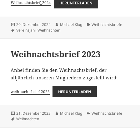
Weihnachtsbrief_2024
HERUNTERLADEN
Veröffentlicht
Autor
Kategorien
20. Dezember 2024
Michael Klug
Weihnachtsbriefe
am
Schlagwörter
Vereinsjahr
,
Weihnachten
Weihnachtsbrief 2023
Anbei finden Sie den Weihnachtsbrief, der
alljährlich unseren Mitgliedern zugestellt wird:
weihnachtsbrief-2023
HERUNTERLADEN
Veröffentlicht
Autor
Kategorien
21. Dezember 2023
Michael Klug
Weihnachtsbriefe
am
Schlagwörter
Weihnachten