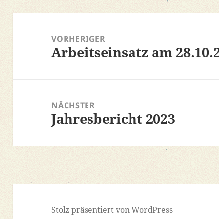
Beitragsnavigation
VORHERIGER
Arbeitseinsatz am 28.10.
Vorheriger
Beitrag:
NÄCHSTER
Jahresbericht 2023
Nächster
Beitrag:
Stolz präsentiert von WordPress