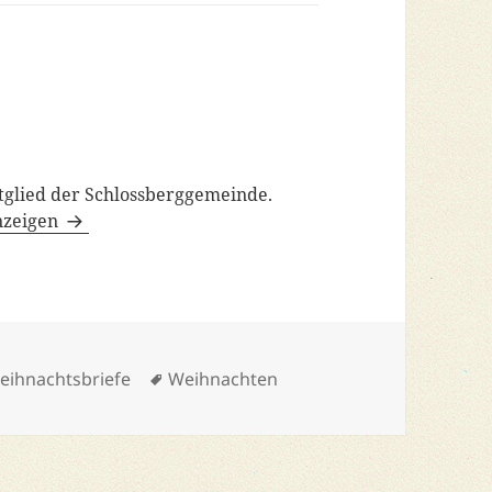
tglied der Schlossberggemeinde.
anzeigen
ategorien
Schlagwörter
eihnachtsbriefe
Weihnachten