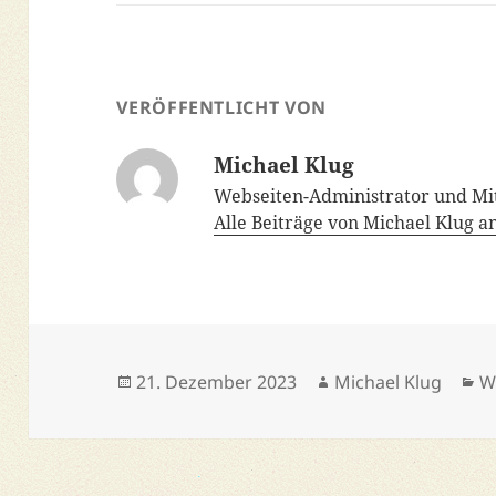
VERÖFFENTLICHT VON
Michael Klug
Webseiten-Administrator und Mi
Alle Beiträge von Michael Klug 
Veröffentlicht
Autor
K
21. Dezember 2023
Michael Klug
W
am