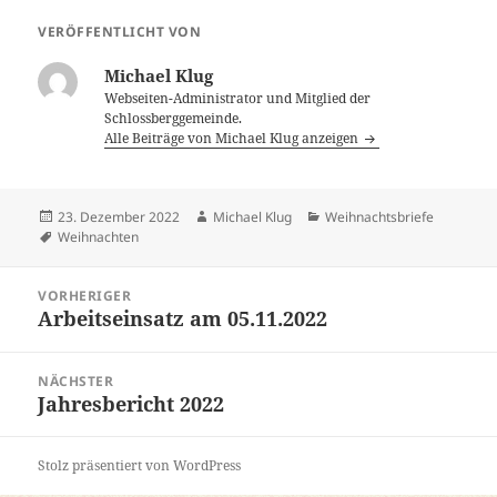
VERÖFFENTLICHT VON
Michael Klug
Webseiten-Administrator und Mitglied der
Schlossberggemeinde.
Alle Beiträge von Michael Klug anzeigen
Veröffentlicht
Autor
Kategorien
23. Dezember 2022
Michael Klug
Weihnachtsbriefe
am
Schlagwörter
Weihnachten
Beitragsnavigation
VORHERIGER
Arbeitseinsatz am 05.11.2022
Vorheriger
Beitrag:
NÄCHSTER
Jahresbericht 2022
Nächster
Beitrag:
Stolz präsentiert von WordPress