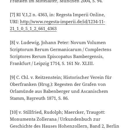
Franken im Mittelalter, München 2004, S. 94.
[7]
RI V,1,2 n. 4363, in: Regesta Imperii Online,
URI:
http://www.regesta-imperii.de/id/1234-11-
21_1_0_5_1_2_661_4363
[8]
v. Ludewig, Johann Peter: Novum Volumen
Scriptorum Rerum Germanicarum / Complectens
Scriptores Rerum Episcopatus Bambergensis,
Frankfurt / Leipzig 1714, S. 161 Nr. XLIII.
[9]
C. Chl. v. Reitzenstein; Historischer Verein für
Oberfranken (Hrsg.): Regesten der Grafen von
Orlamünde aus Babenberger und Ascanischem
Stamm, Bayreuth 1871, S. 86.
[10]
v. Stillfried, Rudolph; Maercker, Traugott:
Monumenta Zollerana / Urkundenbuch zur
Geschichte des Hauses Hohenzollern, Band 2, Berlin