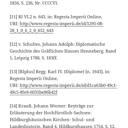
1856, S. 236, Nr. CCCCVI.
[11]
RI VI,2 n. 643, in: Regesta Imperii Online,
URI:
http://www.regesta-imperii.de/id/1295-08-
28_1_0_6_2_0_652_643
[12]
v. Schultes, Johann Adolph: Diplomatische
Geschichte des Gräflichen Hauses Henneberg, Band
1, Leipzig 1788, S. 183ff.
[13]
[RIplus] Regg. Karl IV. (Diplome) [n. 1643], in:
Regesta Imperii Online,
URI:
http://www.regesta-imperii.de/id/d1ca63b0-49c1-
49c5-8fe8-6031be86b42f
[14]
Krauß, Johann Werner: Beyträge zur
Erläuterung der Hochfürstlich-Sachsen-
Hildburghäusischen Kirchen- Schul- und
Landeshistorie, Band 4, Hildburghausen 1754, S. 12.