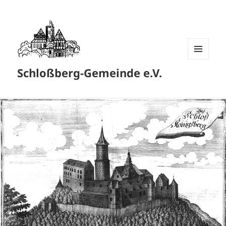
MENÜ
Schloßberg-Gemeinde e.V.
UND
WIDGETS