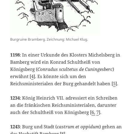
Burgruine Bramberg. Zeichnung: Michael Klug.
1198
: In einer Urkunde des Klosters Michelsberg in
Bamberg wird ein Konrad Schultheiß von
Königsberg (
Conradus scultetus de Cuningesberc
)
erwähnt [
4
]. Es könnte sich um den
Reichsministerialen der Burg gehandelt haben [
5
].
1234
: König Heinrich VII. adressiert ein Schreiben
an die fränkischen Reichsministerialen, darunter
auch der Schultheiß von Königsberg [
6,
7
].
1243
: Burg und Stadt (
castrum et oppidum
) gehen an
das Hochstift Bamberg [
8
].