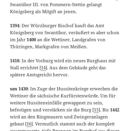
Swantibor III. von Pommern-Stettin gelangt
Königsberg als Mitgift an jenen.
1394
: Der Würzburger Bischof kauft das Amt
Königsberg von Swantibor, veräußert es aber schon
im Jahr
1400
an die Wettiner, Landgrafen von
Thüringen, Markgrafen von Meißen.
1418
: In der Vorburg wird ein neues Burghaus mit
Stall errichtet [
14
]. Aus dem Gebäude geht das
spätere Amtsgericht hervor.
um 1430
: Im Zuge der Hussitenkriege erwerben die
Wettiner die sächsische Kurfürstenwürde. Um für
weitere Hussiteneinfälle gewappnet zu sein,
befestigen und verstärken sie die Burg [
15
]. Bis
1442
wird an den Ringmauern und Zwingeranlagen
gebaut [
16
]. Vermutlich stammt auch der komplett
ausgemauerte, tiefe Brunnen im Burghof aus dieser