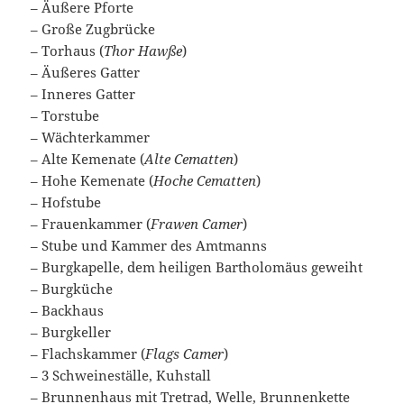
– Äußere Pforte
– Große Zugbrücke
– Torhaus (
Thor Hawße
)
– Äußeres Gatter
– Inneres Gatter
– Torstube
– Wächterkammer
– Alte Kemenate (
Alte Cematten
)
– Hohe Kemenate (
Hoche Cematten
)
– Hofstube
– Frauenkammer (
Frawen Camer
)
– Stube und Kammer des Amtmanns
– Burgkapelle, dem heiligen Bartholomäus geweiht
– Burgküche
– Backhaus
– Burgkeller
– Flachskammer (
Flags Camer
)
– 3 Schweineställe, Kuhstall
– Brunnenhaus mit Tretrad, Welle, Brunnenkette