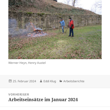
Werner Heyn, Henry Austel
Veröffentlicht
Autor
Kategorien
25. Februar 2024
Eddi Klug
Arbeitsberichte
am
Beitragsnavigation
VORHERIGER
Arbeitseinsätze im Januar 2024
Vorheriger
Beitrag: