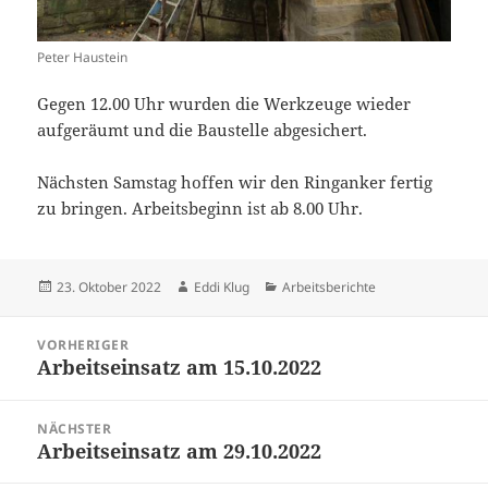
Peter Haustein
Gegen 12.00 Uhr wurden die Werkzeuge wieder
aufgeräumt und die Baustelle abgesichert.
Nächsten Samstag hoffen wir den Ringanker fertig
zu bringen. Arbeitsbeginn ist ab 8.00 Uhr.
Veröffentlicht
Autor
Kategorien
23. Oktober 2022
Eddi Klug
Arbeitsberichte
am
Beitragsnavigation
VORHERIGER
Arbeitseinsatz am 15.10.2022
Vorheriger
Beitrag:
NÄCHSTER
Arbeitseinsatz am 29.10.2022
Nächster
Beitrag: