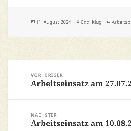
Veröffentlicht
Autor
Kategor
11. August 2024
Eddi Klug
Arbeitsb
am
Beitragsnavigation
VORHERIGER
Arbeitseinsatz am 27.07.
Vorheriger
Beitrag:
NÄCHSTER
Arbeitseinsatz am 10.08.
Nächster