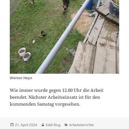
Werner Heyn
Wie immer wurde gegen 12.00 Uhr die Arbeit
beendet. Nächster Arbeitseinsatz ist für den
kommenden Samstag vorgesehen.
Veröffentlicht
Autor
Kategorien
21. April 2024
Eddi Klug
Arbeitsberichte