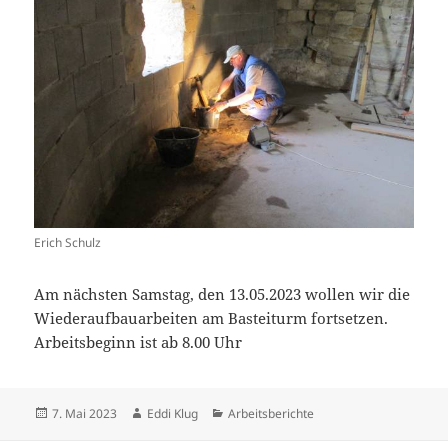
Erich Schulz
Am nächsten Samstag, den 13.05.2023 wollen wir die
Wiederaufbauarbeiten am Basteiturm fortsetzen.
Arbeitsbeginn ist ab 8.00 Uhr
Veröffentlicht
Autor
Kategorien
7. Mai 2023
Eddi Klug
Arbeitsberichte
am