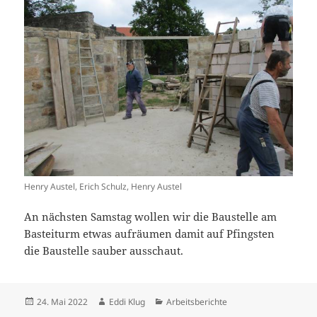
Henry Austel, Erich Schulz, Henry Austel
An nächsten Samstag wollen wir die Baustelle am
Basteiturm etwas aufräumen damit auf Pfingsten
die Baustelle sauber ausschaut.
Veröffentlicht
Autor
Kategorien
24. Mai 2022
Eddi Klug
Arbeitsberichte
am