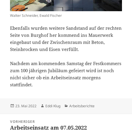
Walter Schneider, Ewald Fischer
Ebenfalls wurden weitere Sandstand auf der rechten
Seite von Burghof her kommend ins Mauerwerk
eingebaut und der Zwischenraum mit Beton,
Steinbrocken und Eisen verfüllt.
Nachdem am kommenden Samstag der Festkommers
zum 100 jährigen Jubiläum gefeiert wird ist noch
nicht sicher ob ein Arbeitseinsatz morgens
stattfindet.
Veröffentlicht
Autor
Kategorien
23. Mai 2022
Eddi Klug
Arbeitsberichte
am
Beitragsnavigation
VORHERIGER
Arbeitseinsatz am 07.05.2022
Vorheriger