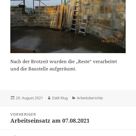
Nach der Brotzeit wurden die „Reste“ verarbeitet
und die Baustelle aufgeräumt.
Veröffentlicht
Autor
Kategorien
29. August 2021
Eddi Klug
Arbeitsberichte
am
Beitragsnavigation
VORHERIGER
Arbeitseinsatz am 07.08.2021
Vorheriger
Beitrag: