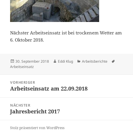
Nächster Arbeitseinsatz ist bei trockenem Wetter am
6. Oktober 2018.
Veröffentlicht
Autor
Kategorien
Schlagwör
30. September 2018
Eddi Klug
Arbeitsberichte
am
Arbeitseinsatz
Beitragsnavigation
VORHERIGER
Arbeitseinsatz am 22.09.2018
Vorheriger
Beitrag:
NÄCHSTER
Jahresbericht 2017
Nächster
Beitrag:
Stolz präsentiert von WordPress