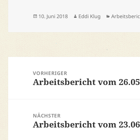
Veröffentlicht
Autor
Kategorien
10. Juni 2018
Eddi Klug
Arbeitsberi
am
Beitragsnavigation
VORHERIGER
Arbeitsbericht vom 26.05
Vorheriger
Beitrag:
NÄCHSTER
Arbeitsbericht vom 23.06
Nächster
Beitrag: