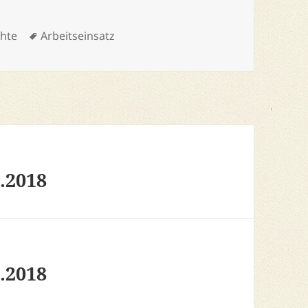
Schlagwörter
chte
Arbeitseinsatz
.2018
.2018