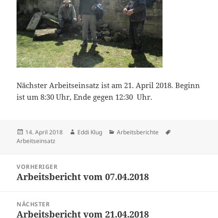
Nächster Arbeitseinsatz ist am 21. April 2018. Beginn
ist um 8:30 Uhr, Ende gegen 12:30 Uhr.
Veröffentlicht
Autor
Kategorien
Schlagwörter
14. April 2018
Eddi Klug
Arbeitsberichte
am
Arbeitseinsatz
Beitragsnavigation
VORHERIGER
Arbeitsbericht vom 07.04.2018
Vorheriger
Beitrag:
NÄCHSTER
Arbeitsbericht vom 21.04.2018
Nächster