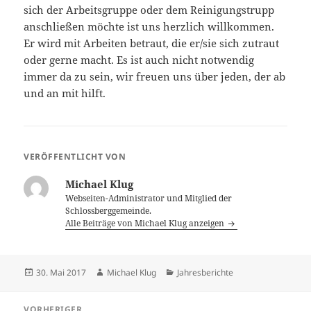
sich der Arbeitsgruppe oder dem Reinigungstrupp
anschließen möchte ist uns herzlich willkommen.
Er wird mit Arbeiten betraut, die er/sie sich zutraut
oder gerne macht. Es ist auch nicht notwendig
immer da zu sein, wir freuen uns über jeden, der ab
und an mit hilft.
VERÖFFENTLICHT VON
Michael Klug
Webseiten-Administrator und Mitglied der
Schlossberggemeinde.
Alle Beiträge von Michael Klug anzeigen
Veröffentlicht
Autor
Kategorien
30. Mai 2017
Michael Klug
Jahresberichte
am
Beitragsnavigation
VORHERIGER