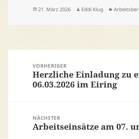
Veröffentlicht
Autor
Kategorie
21. März 2026
Eddi Klug
Arbeitsber
am
Beitragsnavigation
VORHERIGER
Herzliche Einladung zu 
Vorheriger
06.03.2026 im Eiring
Beitrag:
NÄCHSTER
Arbeitseinsätze am 07. u
Nächster
Beitrag: