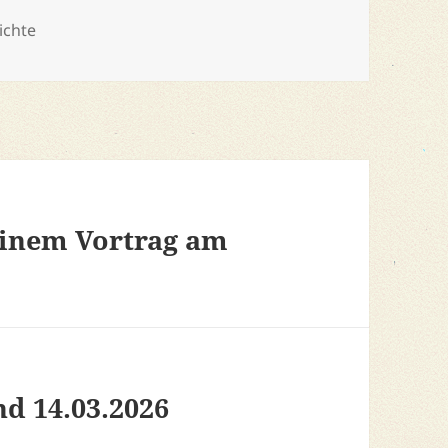
n
ichte
einem Vortrag am
nd 14.03.2026