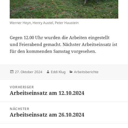
Werner Heyn, Henry Austel, Peter Haustein
Gegen 12.00 Uhr wurden die Arbeiten eingestellt
und Feierabend gemacht. Nächster Arbeitseinsatz ist
für den kommenden Samstag vorgesehen.
Veröffentlicht
Autor
Kategorien
27. Oktober 2024
Eddi Klug
Arbeitsberichte
am
Beitragsnavigation
VORHERIGER
Arbeitseinsatz am 12.10.2024
Vorheriger
Beitrag:
NÄCHSTER
Arbeitseinsatz am 26.10.2024
Nächster
Beitrag: