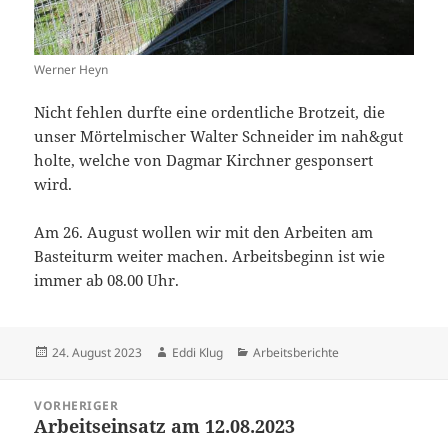
Werner Heyn
Nicht fehlen durfte eine ordentliche Brotzeit, die
unser Mörtelmischer Walter Schneider im nah&gut
holte, welche von Dagmar Kirchner gesponsert
wird.
Am 26. August wollen wir mit den Arbeiten am
Basteiturm weiter machen. Arbeitsbeginn ist wie
immer ab 08.00 Uhr.
Veröffentlicht
Autor
Kategorien
24. August 2023
Eddi Klug
Arbeitsberichte
am
Beitragsnavigation
VORHERIGER
Arbeitseinsatz am 12.08.2023
Vorheriger