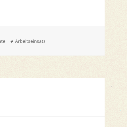
Schlagwörter
hte
Arbeitseinsatz