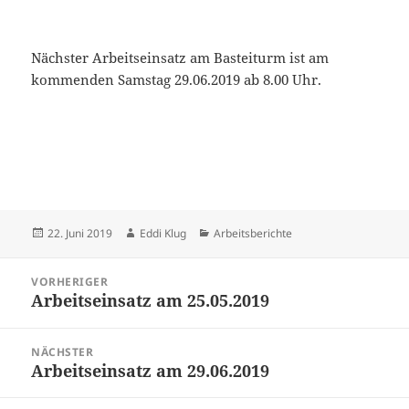
Nächster Arbeitseinsatz am Basteiturm ist am
kommenden Samstag 29.06.2019 ab 8.00 Uhr.
Veröffentlicht
Autor
Kategorien
22. Juni 2019
Eddi Klug
Arbeitsberichte
am
Beitragsnavigation
VORHERIGER
Arbeitseinsatz am 25.05.2019
Vorheriger
Beitrag:
NÄCHSTER
Arbeitseinsatz am 29.06.2019
Nächster
Beitrag: