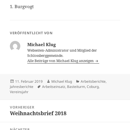
1. Burgvogt
VERÖFFENTLICHT VON
Michael Klug
Webseiten-Administrator und Mitglied der
Schlossberggemeinde.
Alle Beiträge von Michael Klug anzeigen
Veröffentlicht
Autor
Kategorien
11. Februar 2019
Michael Klug
Arbeitsberichte
,
am
Schlagwörter
Jahresberichte
Arbeitseinsatz
,
Basteiturm
,
Coburg
,
Vereinsjahr
Beitragsnavigation
VORHERIGER
Weihnachtsbrief 2018
Vorheriger
Beitrag:
NÄCHSTER