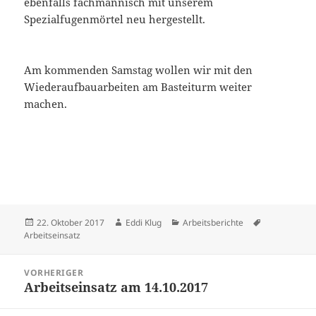
ebenfalls fachmännisch mit unserem
Spezialfugenmörtel neu hergestellt.
Am kommenden Samstag wollen wir mit den
Wiederaufbauarbeiten am Basteiturm weiter
machen.
Veröffentlicht
Autor
Kategorien
Schlagwörte
22. Oktober 2017
Eddi Klug
Arbeitsberichte
am
Arbeitseinsatz
Beitragsnavigation
VORHERIGER
Arbeitseinsatz am 14.10.2017
Vorheriger
Beitrag: