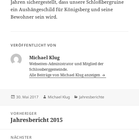
Jahren sichergestellt, dass unsere Schloßbergruine
ein Aushängeschild für Königsberg und seine
Bewohner sein wird.
VERÖFFENTLICHT VON
Michael Klug
Webseiten-Administrator und Mitglied der
Schlossberggemeinde.
Alle Beiträge von Michael Klug anzeigen
Veröffentlicht
Autor
Kategorien
30. Mai 2017
Michael Klug
Jahresberichte
am
Beitragsnavigation
VORHERIGER
Jahresbericht 2015
Vorheriger
Beitrag:
NÄCHSTER